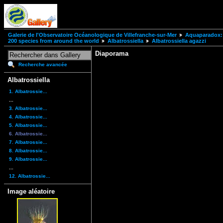
Galerie de l'Observatoire Océanologique de Villefranche-sur-Mer
Aquaparadox: 
200 species from around the world
Albatrossiella
Albatrossiella agazzi
Diaporama
Recherche avancée
Albatrossiella
1. Albatrossie...
...
3. Albatrossie...
4. Albatrossie...
5. Albatrossie...
6. Albatrossie...
7. Albatrossie...
8. Albatrossie...
9. Albatrossie...
...
12. Albatrossie...
Image aléatoire