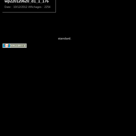
wp220120620_d1_1_176
Date : 10/12/2012
Affichages : 2254
standard.