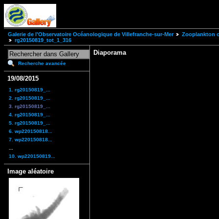
Galerie de l'Observatoire Océanologique de Villefranche-sur-Mer
Zooplankton of
rg20150819_tot_1_316
Diaporama
Recherche avancée
19/08/2015
1. rg20150819_...
2. rg20150819_...
3. rg20150819_...
4. rg20150819_...
5. rg20150819_...
6. wp220150818...
7. wp220150818...
...
10. wp220150819...
Image aléatoire