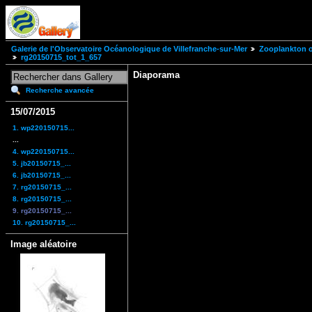
Galerie de l'Observatoire Océanologique de Villefranche-sur-Mer
Zooplankton of
rg20150715_tot_1_657
Diaporama
Recherche avancée
15/07/2015
1. wp220150715...
...
4. wp220150715...
5. jb20150715_...
6. jb20150715_...
7. rg20150715_...
8. rg20150715_...
9. rg20150715_...
10. rg20150715_...
Image aléatoire