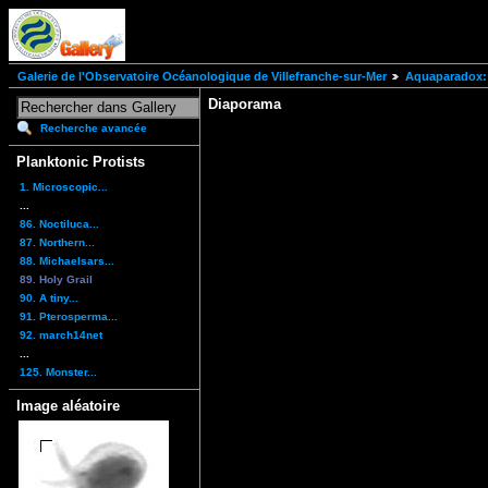
Galerie de l'Observatoire Océanologique de Villefranche-sur-Mer
Aquaparadox: 
Diaporama
Recherche avancée
Planktonic Protists
1. Microscopic...
...
86. Noctiluca...
87. Northern...
88. Michaelsars...
89. Holy Grail
90. A tiny...
91. Pterosperma...
92. march14net
...
125. Monster...
Image aléatoire