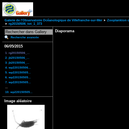
Galerie de l'Observatoire Océanologique de Villefranche-sur-Mer
Zooplankton of
rg20150506_tot_1_373
Diaporama
Recherche avancée
06/05/2015
1. rg20150506_...
2. jb20150506_...
3. jb20150506_...
4. wp220150506...
5. wp220150505...
6. wp220150505...
7. wp220150505...
...
10. wp220150505...
Image aléatoire