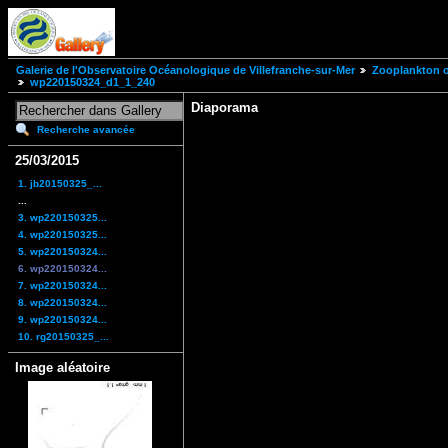
Galerie de l'Observatoire Océanologique de Villefranche-sur-Mer
Zooplankton of
wp220150324_d1_1_240
Diaporama
Recherche avancée
25/03/2015
1. jb20150325_...
...
3. wp220150325...
4. wp220150325...
5. wp220150324...
6. wp220150324...
7. wp220150324...
8. wp220150324...
9. wp220150324...
10. rg20150325_...
Image aléatoire