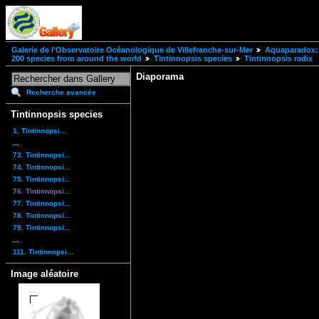
Galerie de l'Observatoire Océanologique de Villefranche-sur-Mer
Aquaparadox: 
200 species from around the world
Tintinnopsis species
Tintinnopsis radix
Diaporama
Recherche avancée
Tintinnopsis species
1. Tintinnopsi...
...
73. Tintinnopsi...
74. Tintinnopsi...
75. Tintinnopsi...
76. Tintinnopsi...
77. Tintinnopsi...
78. Tintinnopsi...
79. Tintinnopsi...
...
111. Tintinnopsi...
Image aléatoire