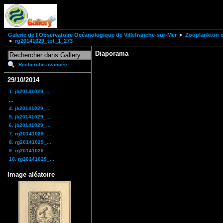
Galerie de l'Observatoire Océanologique de Villefranche-sur-Mer
Zooplankton of
rg20141029_tot_1_273
Diaporama
Recherche avancée
29/10/2014
1. jb20141029_...
...
4. jb20141029_...
5. jb20141029_...
6. jb20141029_...
7. rg20141029_...
8. rg20141029_...
9. rg20141029_...
10. rg20141029_...
Image aléatoire