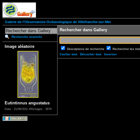
Galerie de l'Observatoire Océanologique de Villefranche-sur-Mer
Rechercher dans Gallery
Recherche avancée
Image aléatoire
Descriptions de recherche
Rechercher les mo
Cocher tout
Décocher tout
Inverser
Eutintinnus angustatus
Date : 21/06/2011
Affichages : 3976