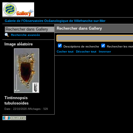
Galerie de l'Observatoire Océanologique de Villefranche-sur-Mer
Rechercher dans Gallery
Recherche avancée
Image aléatoire
Descriptions de recherche
Rechercher les mo
Cocher tout
Décocher tout
Inverser
Tintinnopsis
tubulosoides
Date : 22/10/2020
Affichages : 529