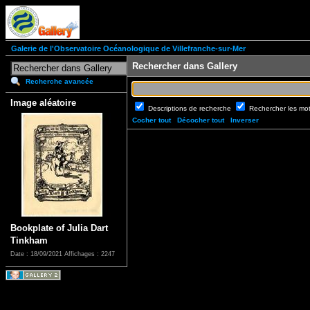
Galerie de l'Observatoire Océanologique de Villefranche-sur-Mer
Rechercher dans Gallery
Recherche avancée
Image aléatoire
Descriptions de recherche
Rechercher les mo
Cocher tout
Décocher tout
Inverser
Bookplate of Julia Dart
Tinkham
Date : 18/09/2021
Affichages : 2247