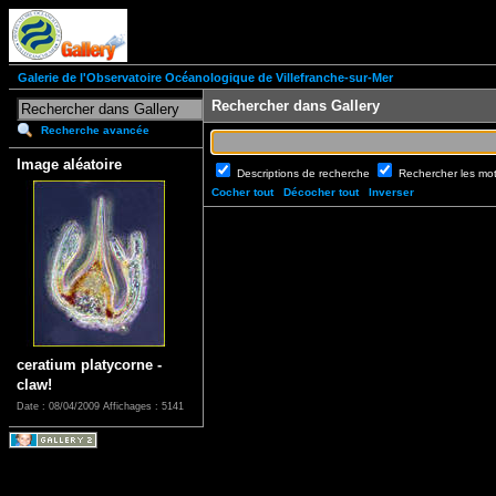
Galerie de l'Observatoire Océanologique de Villefranche-sur-Mer
Rechercher dans Gallery
Recherche avancée
Image aléatoire
Descriptions de recherche
Rechercher les mo
Cocher tout
Décocher tout
Inverser
ceratium platycorne -
claw!
Date : 08/04/2009
Affichages : 5141