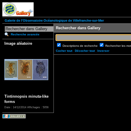
Galerie de l'Observatoire Océanologique de Villefranche-sur-Mer
Rechercher dans Gallery
Recherche avancée
Image aléatoire
Descriptions de recherche
Rechercher les mo
Cocher tout
Décocher tout
Inverser
Tintinnopsis minuta-like
forms
Date : 14/12/2014
Affichages : 5056