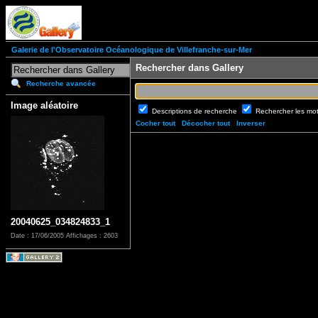
Galerie de l'Observatoire Océanologique de Villefranche-sur-Mer
Rechercher dans Gallery
Recherche avancée
Image aléatoire
Descriptions de recherche
Rechercher les mo
Cocher tout
Décocher tout
Inverser
20040625_034824833_1
Date : 17/06/2005
Affichages : 2603