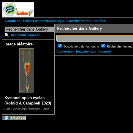
Galerie de l'Observatoire Océanologique de Villefranche-sur-Mer
Rechercher dans Gallery
Recherche avancée
Image aléatoire
Descriptions de recherche
Rechercher les mo
Cocher tout
Décocher tout
Inverser
Xystonellopsis cyclas
(Kofoid & Campbell 1929)
Date : 01/08/2015
Affichages : 3165