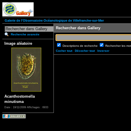
Galerie de l'Observatoire Océanologique de Villefranche-sur-Mer
Rechercher dans Gallery
Recherche avancée
Image aléatoire
Descriptions de recherche
Rechercher les mo
Cocher tout
Décocher tout
Inverser
Acanthostomella
minutisma
Date : 19/11/2009
Affichages : 6933