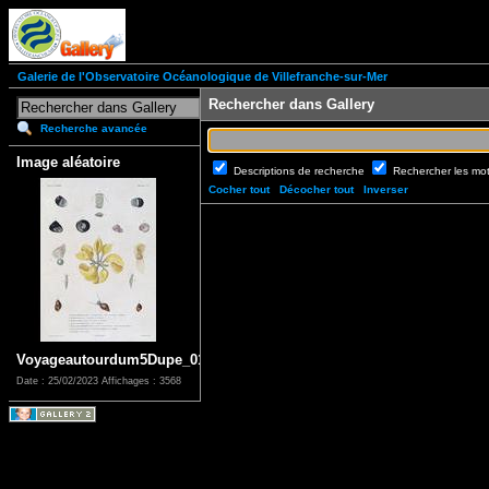
Galerie de l'Observatoire Océanologique de Villefranche-sur-Mer
Rechercher dans Gallery
Recherche avancée
Image aléatoire
Descriptions de recherche
Rechercher les mo
Cocher tout
Décocher tout
Inverser
Voyageautourdum5Dupe_0129
Date : 25/02/2023
Affichages : 3568