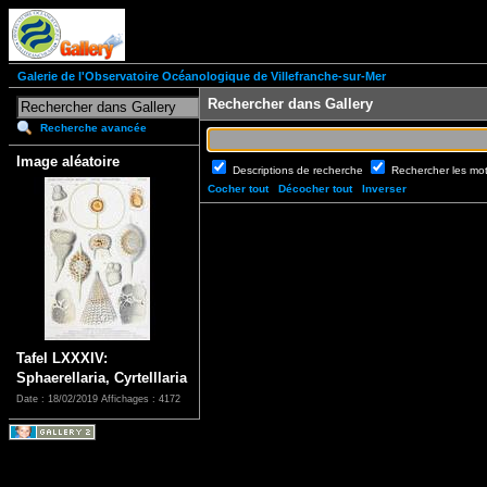
Galerie de l'Observatoire Océanologique de Villefranche-sur-Mer
Rechercher dans Gallery
Recherche avancée
Image aléatoire
Descriptions de recherche
Rechercher les mo
Cocher tout
Décocher tout
Inverser
Tafel LXXXIV:
Sphaerellaria, Cyrtelllaria
Date : 18/02/2019
Affichages : 4172