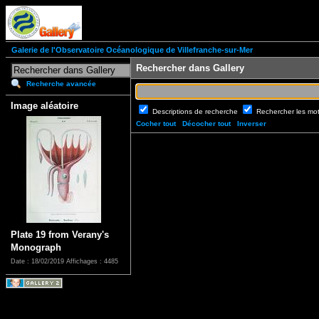
Galerie de l'Observatoire Océanologique de Villefranche-sur-Mer
Rechercher dans Gallery
Recherche avancée
Image aléatoire
Descriptions de recherche
Rechercher les mo
Cocher tout
Décocher tout
Inverser
Plate 19 from Verany's
Monograph
Date : 18/02/2019
Affichages : 4485