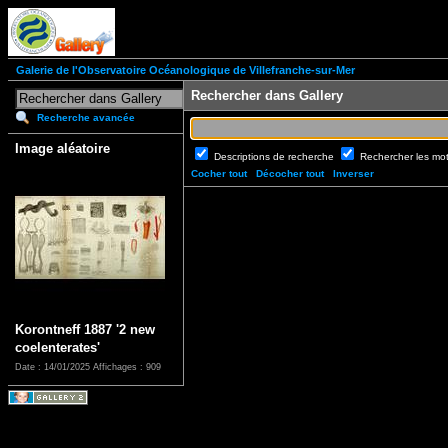
Galerie de l'Observatoire Océanologique de Villefranche-sur-Mer
Rechercher dans Gallery
Recherche avancée
Image aléatoire
Descriptions de recherche
Rechercher les mo
Cocher tout
Décocher tout
Inverser
Korontneff 1887 '2 new
coelenterates'
Date : 14/01/2025
Affichages : 909