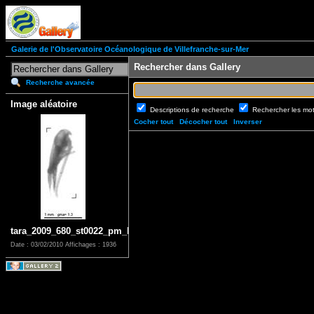
Galerie de l'Observatoire Océanologique de Villefranche-sur-Mer
Rechercher dans Gallery
Recherche avancée
Image aléatoire
Descriptions de recherche
Rechercher les mo
Cocher tout
Décocher tout
Inverser
tara_2009_680_st0022_pm_l_1_881
Date : 03/02/2010
Affichages : 1936