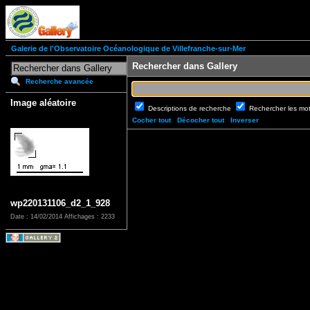
Galerie de l'Observatoire Océanologique de Villefranche-sur-Mer
Rechercher dans Gallery
Recherche avancée
Image aléatoire
Descriptions de recherche
Rechercher les mo
Cocher tout
Décocher tout
Inverser
wp220131106_d2_1_928
Date : 14/02/2014
Affichages : 2233