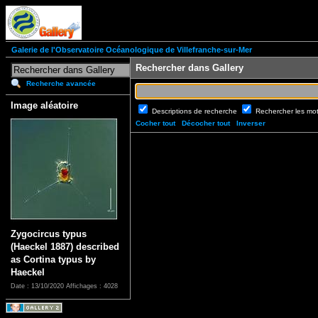
Galerie de l'Observatoire Océanologique de Villefranche-sur-Mer
Rechercher dans Gallery
Recherche avancée
Image aléatoire
Descriptions de recherche
Rechercher les mo
Cocher tout
Décocher tout
Inverser
Zygocircus typus
(Haeckel 1887) described
as Cortina typus by
Haeckel
Date : 13/10/2020
Affichages : 4028