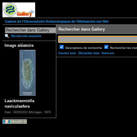
Galerie de l'Observatoire Océanologique de Villefranche-sur-Mer
Rechercher dans Gallery
Recherche avancée
Image aléatoire
Descriptions de recherche
Rechercher les mo
Cocher tout
Décocher tout
Inverser
Laackmanniella
naviculaefera
Date : 04/05/2012
Affichages : 5873