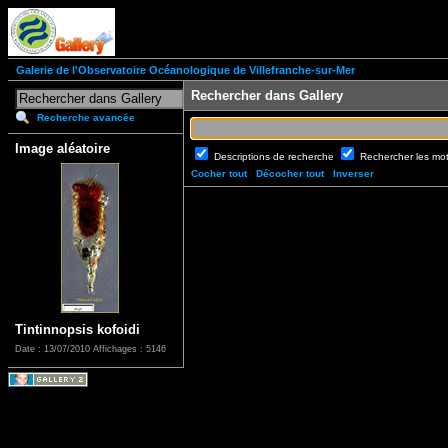
Galerie de l'Observatoire Océanologique de Villefranche-sur-Mer
Rechercher dans Gallery
Recherche avancée
Image aléatoire
Descriptions de recherche
Rechercher les mo
Cocher tout
Décocher tout
Inverser
Tintinnopsis kofoidi
Date : 13/07/2010
Affichages : 5146