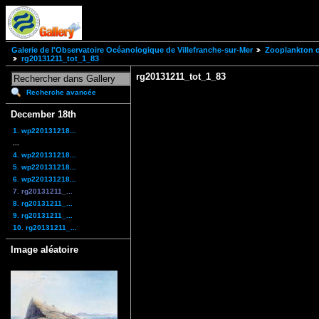
Galerie de l'Observatoire Océanologique de Villefranche-sur-Mer
Zooplankton of
rg20131211_tot_1_83
rg20131211_tot_1_83
Recherche avancée
December 18th
1. wp220131218...
...
4. wp220131218...
5. wp220131218...
6. wp220131218...
7. rg20131211_...
8. rg20131211_...
9. rg20131211_...
10. rg20131211_...
Image aléatoire