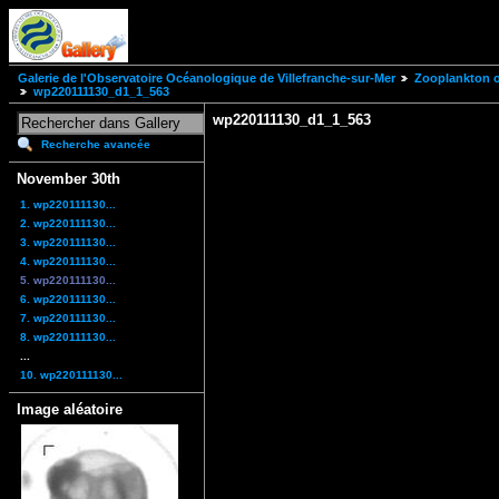
Galerie de l'Observatoire Océanologique de Villefranche-sur-Mer
Zooplankton of
wp220111130_d1_1_563
wp220111130_d1_1_563
Recherche avancée
November 30th
1. wp220111130...
2. wp220111130...
3. wp220111130...
4. wp220111130...
5. wp220111130...
6. wp220111130...
7. wp220111130...
8. wp220111130...
...
10. wp220111130...
Image aléatoire