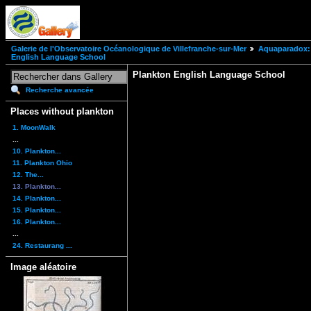
Galerie de l'Observatoire Océanologique de Villefranche-sur-Mer
Aquaparadox: 
English Language School
Plankton English Language School
Recherche avancée
Places without plankton
1. MoonWalk
...
10. Plankton...
11. Plankton Ohio
12. The...
13. Plankton...
14. Plankton...
15. Plankton...
16. Plankton...
...
24. Restaurang ...
Image aléatoire