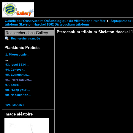
Galerie de l'Observatoire Océanologique de Villefranche-sur-Mer
Aquaparadox: 
trilobum Skeleton Haeckel 1862 Dictyopdium trilobum
Pterocanium trilobum Skeleton Haeckel 
Recherche avancée
Planktonic Protists
1. Microscopic...
...
93. Issel 1934 ...
94. Conover...
95. Eutintinnus...
96. Pterocanium...
97. paleo...
98. "Drop your ...
99. Nassularian...
...
125. Monster...
Image aléatoire