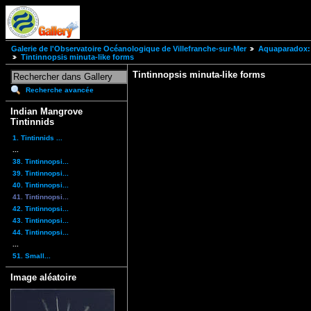
Galerie de l'Observatoire Océanologique de Villefranche-sur-Mer
Aquaparadox: 
Tintinnopsis minuta-like forms
Tintinnopsis minuta-like forms
Recherche avancée
Indian Mangrove
Tintinnids
1. Tintinnids ...
...
38. Tintinnopsi...
39. Tintinnopsi...
40. Tintinnopsi...
41. Tintinnopsi...
42. Tintinnopsi...
43. Tintinnopsi...
44. Tintinnopsi...
...
51. Small...
Image aléatoire