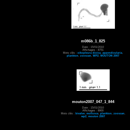
m086b_1_825
Date : 15/01/2010
Affichages : 8751
Mots clés :
oikopleura dioica
,
appendicularia
,
plankton
,
zooscan
,
WP2
,
MOUTON 2007
mouton2007_047_1_844
Date : 15/01/2010
Affichages : 8900
Mots clés :
bivalve
,
mollusca
,
plankton
,
zooscan
,
wp2
,
mouton 2007