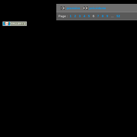
première
précédente
Page :
1
2
3
4
5
6
7
8
9
...
52