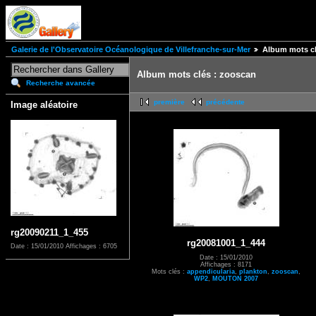
Galerie de l'Observatoire Océanologique de Villefranche-sur-Mer
Album mots cl
Album mots clés : zooscan
Recherche avancée
première
précédente
Image aléatoire
rg20090211_1_455
rg20081001_1_444
Date : 15/01/2010
Affichages : 6705
Date : 15/01/2010
Affichages : 8171
Mots clés :
appendicularia
,
plankton
,
zooscan
,
WP2
,
MOUTON 2007