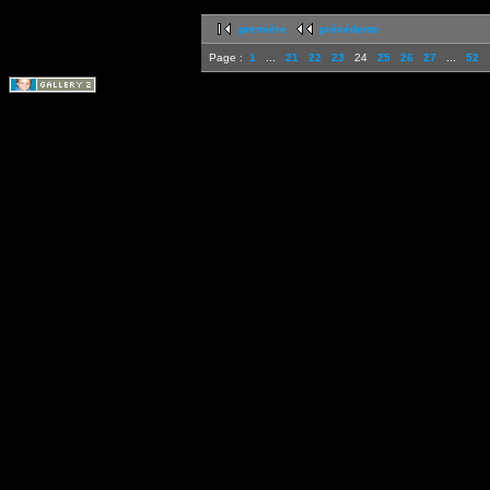
première
précédente
Page :
1
...
21
22
23
24
25
26
27
...
52