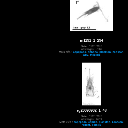
m1191_1_294
Date : 15/01/2010
Affichages : 7865
Mots clés :
copepoda
,
oithona
,
plankton
,
zooscan
,
wp2
,
mouton
rg20090902_1_48
Date : 15/01/2010
Affichages : 6919
Mots clés :
copepoda
,
copilia
,
plankton
,
zooscan
,
regent
,
point B