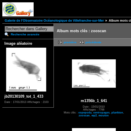
Galerie de l'Observatoire Océanologique de Villefranche-sur-Mer
Album mots cl
Album mots clés : zooscan
Recherche avancée
première
précédente
Image aléatoire
jb20130109_tot_1_433
m1356b_1_641
Date : 17/01/2013
Affichages : 2103
Date : 15/01/2010
Affichages : 7766
Mots clés :
copepoda
,
centropages
,
plankton
,
zooscan
,
wp2
,
mouton