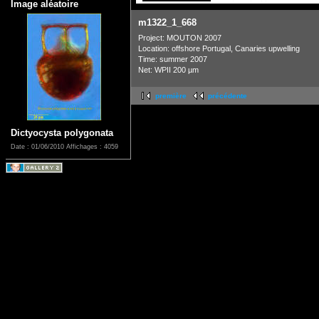
Image aléatoire
m1322_1_668
Project: MOUTON 2007
Location: offshore Portugal, Canaries upwelling
Time: summer 2007
Net: WPII 200 µm
première
précédente
Dictyocysta polygonata
Date : 01/06/2010
Affichages : 4059