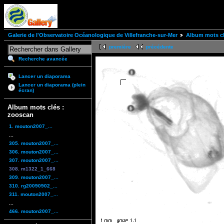
Galerie de l'Observatoire Océanologique de Villefranche-sur-Mer
Album mots cl
première
précédente
Recherche avancée
Lancer un diaporama
Lancer un diaporama (plein
écran)
Album mots clés :
zooscan
1. mouton2007_...
...
305. mouton2007_...
306. mouton2007_...
307. mouton2007_...
308. m1322_1_668
309. mouton2007_...
310. rg20090902_...
311. mouton2007_...
...
466. mouton2007_...