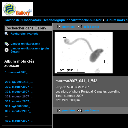
Galerie de l'Observatoire Océanologique de Villefranche-sur-Mer
Album mots cl
première
précédente
Recherche avancée
Lancer un diaporama
Lancer un diaporama (plein
écran)
Album mots clés :
zooscan
1. mouton2007_...
...
mouton2007_041_1_542
299. rg20090218_...
300. mouton2007_...
Project: MOUTON 2007
Location: offshore Portugal, Canaries upwelling
301. mouton2007_...
Time: summer 2007
302. mouton2007_...
Net: WPII 200 µm
303. mouton2007_...
304. rg20080806_...
première
précédente
305. mouton2007_...
...
466. mouton2007_...