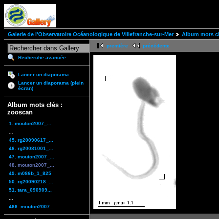
Galerie de l'Observatoire Océanologique de Villefranche-sur-Mer
Album mots cl
première
précédente
Recherche avancée
Lancer un diaporama
Lancer un diaporama (plein
écran)
Album mots clés :
zooscan
1. mouton2007_...
...
45. rg20090617_...
46. rg20081001_...
47. mouton2007_...
48. mouton2007_...
49. m086b_1_825
50. rg20090218_...
51. tara_090909...
...
466. mouton2007_...