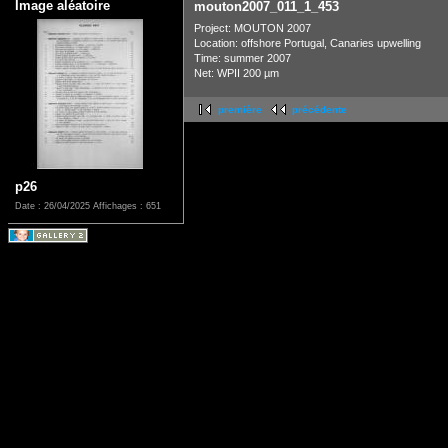
Image aléatoire
mouton2007_011_1_453
Project: MOUTON 2007
Location: offshore Portugal, Canaries upwelling
Time: summer 2007
Net: WPII 200 µm
première
précédente
p26
Date : 26/04/2025
Affichages : 651