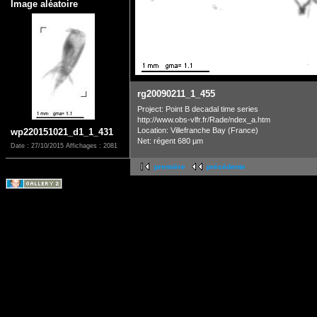
Image aléatoire
rg20090211_1_455
Project: Point B decadal time series
http://www.obs-vlfr.fr/Rade/ndex_a.htm
Location: Villefranche Bay (France)
wp220151021_d1_1_431
Net: régent 680 µm
Date : 27/10/2015
Affichages : 2081
première
précédente