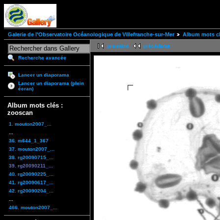
Galerie de l'Observatoire Océanologique de Villefranche-sur-Mer
Album mots cl
première
précédente
Recherche avancée
Lancer un diaporama
Lancer un diaporama (plein
écran)
Album mots clés :
zooscan
1. mouton2007_...
...
36. m644_1_367
37. mouton2007_...
38. rg20090715_...
39. rg20090211_...
40. rg20090225_...
41. rg20090617_...
42. rg20090204_...
...
466. mouton2007_...