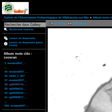
Galerie de l'Observatoire Océanologique de Villefranche-sur-Mer
Album mots cl
première
précédente
Recherche avancée
Lancer un diaporama
Lancer un diaporama (plein
écran)
Album mots clés :
zooscan
1. mouton2007_...
...
35. mouton2007_...
36. m644_1_367
37. mouton2007_...
38. rg20090715_...
39. rg20090211_...
40. rg20090225_...
41. rg20090617_...
...
466. mouton2007_...