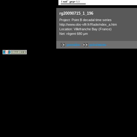
rg20090715_1_196
Project: Point B decadal time series
http://www.obs-vlfr.fr/Rade/ndex_a.htm
Location: Villefranche Bay (France)
Net: régent 680 µm
première
précédente