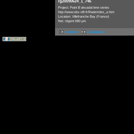
rg20090624_1_746
Project: Point B decadal time series
http://www.obs-vlfr.fr/Rade/ndex_a.htm
Location: Villefranche Bay (France)
Net: régent 680 µm
première
précédente