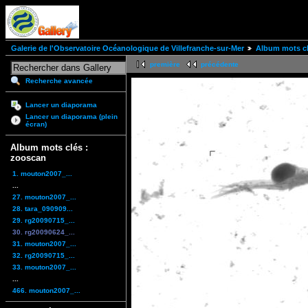
Galerie de l'Observatoire Océanologique de Villefranche-sur-Mer
Album mots cl
première
précédente
Recherche avancée
Lancer un diaporama
Lancer un diaporama (plein
écran)
Album mots clés :
zooscan
1. mouton2007_...
...
27. mouton2007_...
28. tara_090909...
29. rg20090715_...
30. rg20090624_...
31. mouton2007_...
32. rg20090715_...
33. mouton2007_...
...
466. mouton2007_...