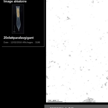
Image aléatoire
20xfattparafavgigant
Date : 12/02/2016
Affichages : 3186