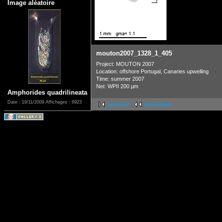
Image aléatoire
mouton2007_1328_1_405
Project: MOUTON 2007
Location: offshore Portugal, Canaries upwelling
Time: summer 2007
Net: WPII 200 µm
Amphorides quadrilineata
Date : 19/11/2009
Affichages : 6923
première
précédente