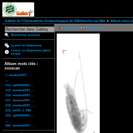
Galerie de l'Observatoire Océanologique de Villefranche-sur-Mer
Album mots cl
première
précédente
Recherche avancée
Lancer un diaporama
Lancer un diaporama (plein
écran)
Album mots clés :
zooscan
1. mouton2007_...
...
214. rg20090902_...
215. mouton2007_...
216. mouton2007_...
217. mouton2007_...
218. mouton2007_...
219. m650_1_588
220. rg20090902_...
...
466. mouton2007_...