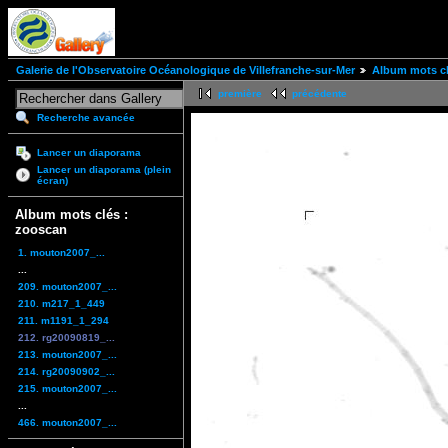
Galerie de l'Observatoire Océanologique de Villefranche-sur-Mer
Album mots cl
première
précédente
Recherche avancée
Lancer un diaporama
Lancer un diaporama (plein
écran)
Album mots clés :
zooscan
1. mouton2007_...
...
209. mouton2007_...
210. m217_1_449
211. m1191_1_294
212. rg20090819_...
213. mouton2007_...
214. rg20090902_...
215. mouton2007_...
...
466. mouton2007_...