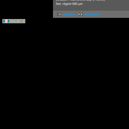
Net: régent 680 µm
première
précédente