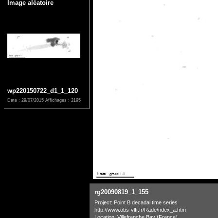
Image aléatoire
wp220150722_d1_1_120
Date : 29/07/2015
Affichages : 2195
rg20090819_1_155
Project: Point B decadal time series
http://www.obs-vlfr.fr/Rade/ndex_a.htm
Location: Villefranche Bay (France)