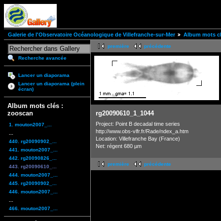
Galerie de l'Observatoire Océanologique de Villefranche-sur-Mer
Album mots cl
première
précédente
Recherche avancée
Lancer un diaporama
Lancer un diaporama (plein
écran)
Album mots clés :
zooscan
rg20090610_1_1044
Project: Point B decadal time series
1. mouton2007_...
http://www.obs-vlfr.fr/Rade/ndex_a.htm
...
Location: Villefranche Bay (France)
440. rg20090902_...
Net: régent 680 µm
441. mouton2007_...
442. rg20090826_...
première
précédente
443. rg20090610_...
444. mouton2007_...
445. rg20090902_...
446. mouton2007_...
...
466. mouton2007_...