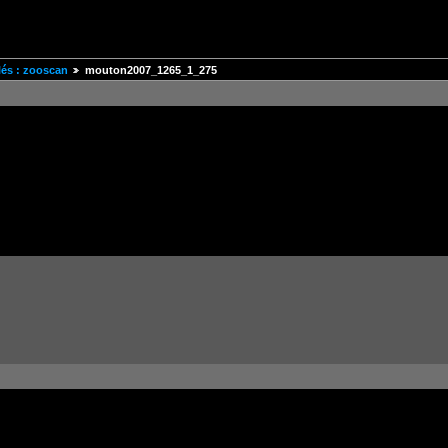
és : zooscan
mouton2007_1265_1_275