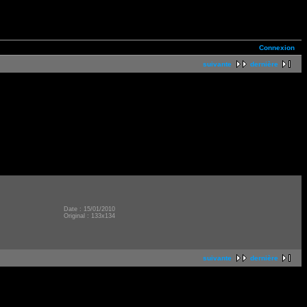
Connexion
suivante
dernière
Date : 15/01/2010
Original : 133x134
suivante
dernière