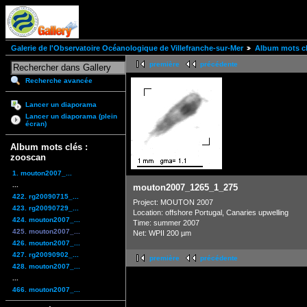
Galerie de l'Observatoire Océanologique de Villefranche-sur-Mer
Album mots cl
première
précédente
Recherche avancée
Lancer un diaporama
Lancer un diaporama (plein
écran)
Album mots clés :
zooscan
1. mouton2007_...
...
mouton2007_1265_1_275
422. rg20090715_...
Project: MOUTON 2007
423. rg20090729_...
Location: offshore Portugal, Canaries upwelling
424. mouton2007_...
Time: summer 2007
425. mouton2007_...
Net: WPII 200 µm
426. mouton2007_...
427. rg20090902_...
première
précédente
428. mouton2007_...
...
466. mouton2007_...