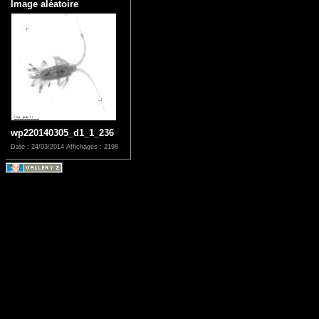
Image aléatoire
wp220140305_d1_1_236
Date : 24/03/2014
Affichages : 2198