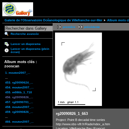
Galerie de l'Observatoire Océanologique de Villefranche-sur-Mer
Album mots cl
première
précédente
Recherche avancée
Lancer un diaporama
Lancer un diaporama (plein
écran)
Album mots clés :
zooscan
1. mouton2007_...
...
453. rg20090624_...
454. mouton2007_...
455. m086b_1_710
456. rg20090826_...
457. rg20090701_...
458. mouton2007_...
459. rg20090826_...
rg20090826_1_663
...
Project: Point B decadal time series
466. mouton2007_...
http://www.obs-vlfr.fr/Rade/ndex_a.htm
Location: Villefranche Bay (France)