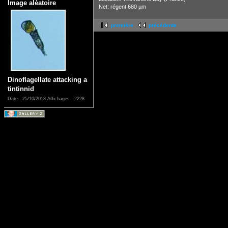
Image aléatoire
Net: régent 680 µm
première
précédente
Dinoflagellate attacking a
tintinnid
Date : 25/10/2018
Affichages : 2228