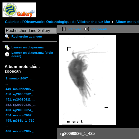
Galerie de l'Observatoire Océanologique de Villefranche-sur-Mer
Album mots cl
première
précédente
Recherche avancée
Lancer un diaporama
Lancer un diaporama (plein
écran)
Album mots clés :
zooscan
1. mouton2007_...
...
449. mouton2007_...
450. rg20090902_...
451. rg20080611_...
452. rg20090826_...
453. rg20090624_...
454. mouton2007_...
455. m086b_1_710
...
466. mouton2007_...
rg20090826_1_425