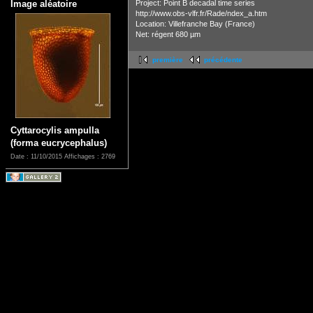
Image aléatoire
Project: Point B decadal time series
http://www.obs-vlfr.fr/Rade/ndex_a.htm
Location: Villefranche Bay (France)
Net: régent 680 µm
première
précédente
Cyttarocylis ampulla
(forma eucrycephalus)
Date : 11/10/2015
Affichages : 2769