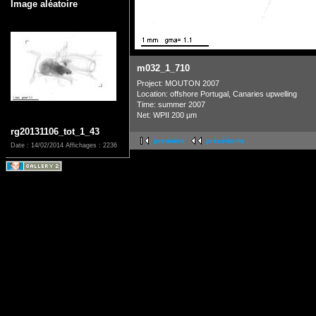
Image aléatoire
m032_1_710
Project: MOUTON 2007
Location: offshore Portugal, Canaries upwelling
Time: summer 2007
Net: WPII 200 µm
rg20131106_tot_1_43
première
précédente
Date : 14/02/2014
Affichages : 2236