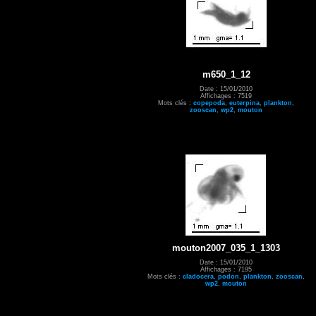
m650_1_12
Date : 15/01/2010
Affichages : 7519
Mots clés :
copepoda
,
euterpina
,
plankton
,
zooscan
,
wp2
,
mouton
mouton2007_035_1_1303
Date : 15/01/2010
Affichages : 7195
Mots clés :
cladocera
,
podon
,
plankton
,
zooscan
,
wp2
,
mouton