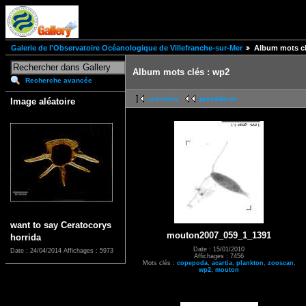
Galerie de l'Observatoire Océanologique de Villefranche-sur-Mer
Album mots cl
Album mots clés : wp2
Recherche avancée
première
précédente
Image aléatoire
want to say Ceratocorys
mouton2007_059_1_1391
horrida
Date : 15/01/2010
Date : 24/04/2014
Affichages : 5973
Affichages : 7456
Mots clés :
copepoda
,
acartia
,
plankton
,
zooscan
,
wp2
,
mouton