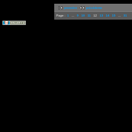
première
précédente
Page :
1
...
9
10
11
12
13
14
15
...
31