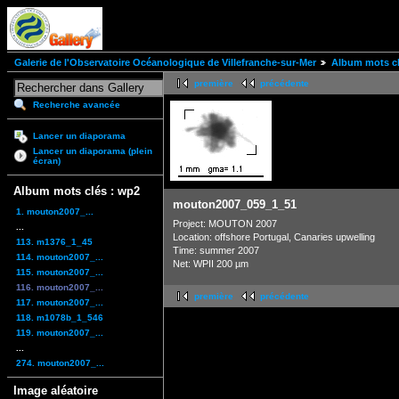
Galerie de l'Observatoire Océanologique de Villefranche-sur-Mer
Album mots cl
première
précédente
Recherche avancée
Lancer un diaporama
Lancer un diaporama (plein
écran)
Album mots clés : wp2
mouton2007_059_1_51
1. mouton2007_...
Project: MOUTON 2007
...
Location: offshore Portugal, Canaries upwelling
113. m1376_1_45
Time: summer 2007
114. mouton2007_...
Net: WPII 200 µm
115. mouton2007_...
116. mouton2007_...
première
précédente
117. mouton2007_...
118. m1078b_1_546
119. mouton2007_...
...
274. mouton2007_...
Image aléatoire