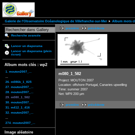
Galerie de l'Observatoire Océanologique de Villefranche-sur-Mer
Album mots cl
première
précédente
Recherche avancée
Lancer un diaporama
Lancer un diaporama (plein
écran)
Album mots clés : wp2
1. mouton2007_...
m080_1_582
...
Project: MOUTON 2007
26. m086b_1_825
Location: offshore Portugal, Canaries upwelling
27. mouton2007_...
Time: summer 2007
28. mouton2007_...
Net: WPII 200 µm
29. m080_1_582
30. mouton2007_...
première
précédente
31. m412_1_416
32. mouton2007_...
...
274. mouton2007_...
Image aléatoire