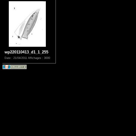
wp220110413_d1_1_255
Date : 21/04/2011
Affichages : 3000