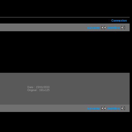
Connexion
suivante
dernière
Date : 15/01/2010
Original : 191x125
suivante
dernière