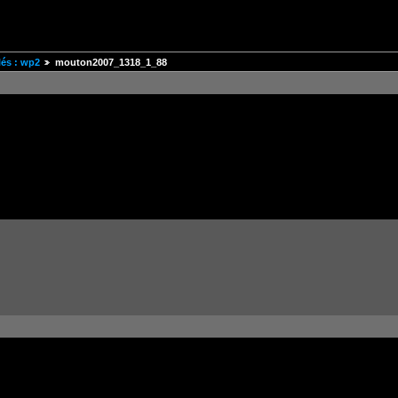
és : wp2
mouton2007_1318_1_88