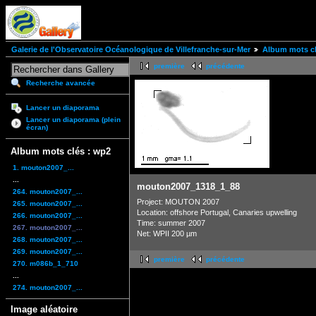
Galerie de l'Observatoire Océanologique de Villefranche-sur-Mer
Album mots cl
première
précédente
Recherche avancée
Lancer un diaporama
Lancer un diaporama (plein
écran)
Album mots clés : wp2
1. mouton2007_...
...
mouton2007_1318_1_88
264. mouton2007_...
Project: MOUTON 2007
265. mouton2007_...
Location: offshore Portugal, Canaries upwelling
266. mouton2007_...
Time: summer 2007
267. mouton2007_...
Net: WPII 200 µm
268. mouton2007_...
269. mouton2007_...
première
précédente
270. m086b_1_710
...
274. mouton2007_...
Image aléatoire